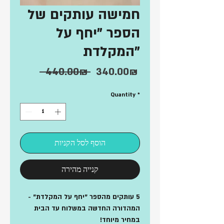
חמישה עותקים של
הספר "יחף על
המקלדת"
Regular
Sale
‏340.00 ‏₪
 ‏440.00 ‏₪ 
Price
Price
Quantity
*
הוסף לסל הקניות
קנייה מהירה
5 עותקים מהספר "יחף על המקלדת" -
המהדורה החדשה במשלוח עד הבית
במחיר מיוחד!